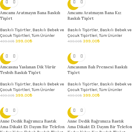
- 20%
- 20%
Amcamı Aratmayın Bana Baskılı
Amcamı Aratmayın Bana Kız
Tişört
Baskılı Tişört
Baskılı Tişörtler
,
Baskılı Bebek ve
Baskılı Tişörtler
,
Baskılı Bebek ve
Çocuk Tişörtleri
,
Tüm Ürünler
Çocuk Tişörtleri
,
Tüm Ürünler
399.00
₺
399.00
₺
499.00
₺
499.00
₺
- 20%
- 20%
Amcasına Yaslanan Dik Yürür
Amcasının Balı Prensesi Baskılı
Tesbih Baskılı Tişört
Tişört
Baskılı Tişörtler
,
Baskılı Bebek ve
Baskılı Tişörtler
,
Baskılı Bebek ve
Çocuk Tişörtleri
,
Tüm Ürünler
Çocuk Tişörtleri
,
Tüm Ürünler
399.00
₺
399.00
₺
499.00
₺
499.00
₺
- 20%
- 20%
Anne Dedik Bağrımıza Bastık
Anne Dedik Bağrımıza Bastık
Ama Dikakt Et Dayım Bir Telefon
Ama Dikakt Et Dayım Bir Telefon