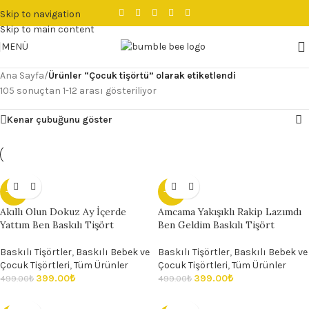
Skip to navigation
Skip to main content
MENÜ
Ana Sayfa
/
Ürünler “Çocuk tişörtü” olarak etiketlendi
105 sonuçtan 1-12 arası gösteriliyor
Kenar çubuğunu göster
- 20%
- 20%
Akıllı Olun Dokuz Ay İçerde
Amcama Yakışıklı Rakip Lazımdı
Yattım Ben Baskılı Tişört
Ben Geldim Baskılı Tişört
Baskılı Tişörtler
,
Baskılı Bebek ve
Baskılı Tişörtler
,
Baskılı Bebek ve
Çocuk Tişörtleri
,
Tüm Ürünler
Çocuk Tişörtleri
,
Tüm Ürünler
399.00
₺
399.00
₺
499.00
₺
499.00
₺