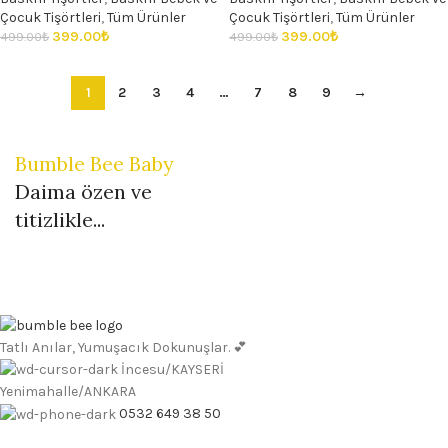
Çocuk Tişörtleri
,
Tüm Ürünler
Çocuk Tişörtleri
,
Tüm Ürünler
399.00
₺
399.00
₺
499.00
₺
499.00
₺
1
2
3
4
…
7
8
9
→
Bumble Bee Baby
Daima özen ve
titizlikle...
Tatlı Anılar, Yumuşacık Dokunuşlar. 💕
İncesu/KAYSERİ
Yenimahalle/ANKARA
0532 649 38 50