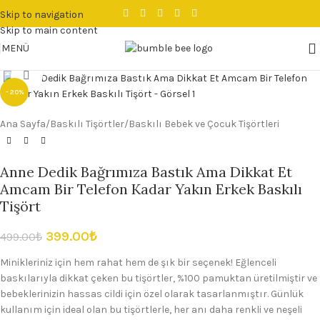
Skip to navigation
Skip to main content
MENÜ
Büyütmek için tıklayın
- 20%
Ana Sayfa
/
Baskılı Tişörtler
/
Baskılı Bebek ve Çocuk Tişörtleri
Anne Dedik Bağrımıza Bastık Ama Dikkat Et
Amcam Bir Telefon Kadar Yakın Erkek Baskılı
Tişört
399.00
₺
499.00
₺
Minikleriniz için hem rahat hem de şık bir seçenek! Eğlenceli
baskılarıyla dikkat çeken bu tişörtler, %100 pamuktan üretilmiştir ve
bebeklerinizin hassas cildi için özel olarak tasarlanmıştır. Günlük
kullanım için ideal olan bu tişörtlerle, her anı daha renkli ve neşeli