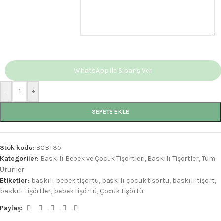
WhatsApp ile Sipariş Ver
-
+
SEPETE EKLE
Stok kodu:
BCBT35
Kategoriler:
Baskılı Bebek ve Çocuk Tişörtleri
,
Baskılı Tişörtler
,
Tüm
Ürünler
Etiketler:
baskılı bebek tişörtü
,
baskılı çocuk tişörtü
,
baskılı tişört
,
baskılı tişörtler
,
bebek tişörtü
,
Çocuk tişörtü
Paylaş: