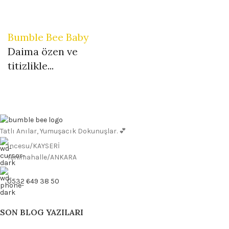
Bumble Bee Baby
Daima özen ve
titizlikle...
Tatlı Anılar, Yumuşacık Dokunuşlar. 💕
İncesu/KAYSERİ
Yenimahalle/ANKARA
0532 649 38 50
SON BLOG YAZILARI