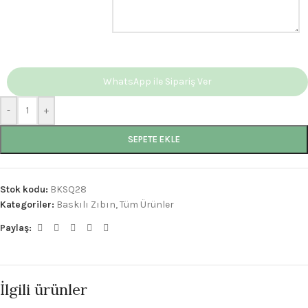
WhatsApp ile Sipariş Ver
-
+
SEPETE EKLE
Stok kodu:
BKSQ28
Kategoriler:
Baskılı Zıbın
,
Tüm Ürünler
Paylaş:
İlgili ürünler