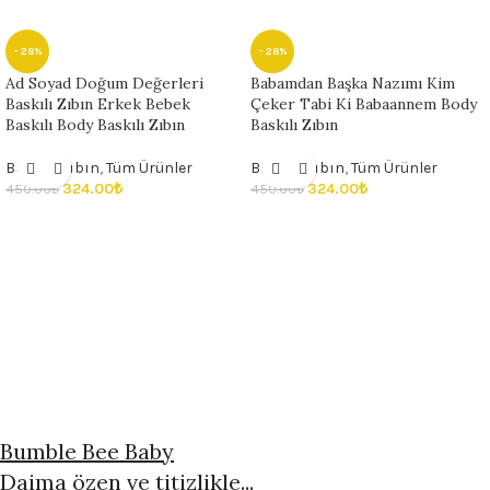
- 28%
- 28%
Ad Soyad Doğum Değerleri
Babamdan Başka Nazımı Kim
Baskılı Zıbın Erkek Bebek
Çeker Tabi Ki Babaannem Body
Baskılı Body Baskılı Zıbın
Baskılı Zıbın
Baskılı Zıbın
,
Tüm Ürünler
Baskılı Zıbın
,
Tüm Ürünler
324.00
₺
324.00
₺
450.00
₺
450.00
₺
Bumble Bee Baby
Daima özen ve titizlikle...