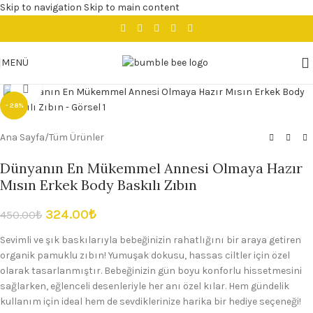
Skip to navigation
Skip to main content
MENÜ
Büyütmek için tıklayın
- 28%
Ana Sayfa
/
Tüm Ürünler
Dünyanın En Mükemmel Annesi Olmaya Hazır
Mısın Erkek Body Baskılı Zıbın
324.00
₺
450.00
₺
Sevimli ve şık baskılarıyla bebeğinizin rahatlığını bir araya getiren
organik pamuklu zıbın! Yumuşak dokusu, hassas ciltler için özel
olarak tasarlanmıştır. Bebeğinizin gün boyu konforlu hissetmesini
sağlarken, eğlenceli desenleriyle her anı özel kılar. Hem gündelik
kullanım için ideal hem de sevdiklerinize harika bir hediye seçeneği!