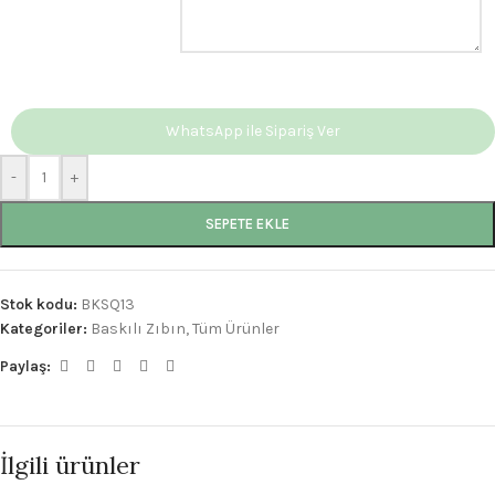
WhatsApp ile Sipariş Ver
-
+
SEPETE EKLE
Stok kodu:
BKSQ13
Kategoriler:
Baskılı Zıbın
,
Tüm Ürünler
Paylaş:
İlgili ürünler