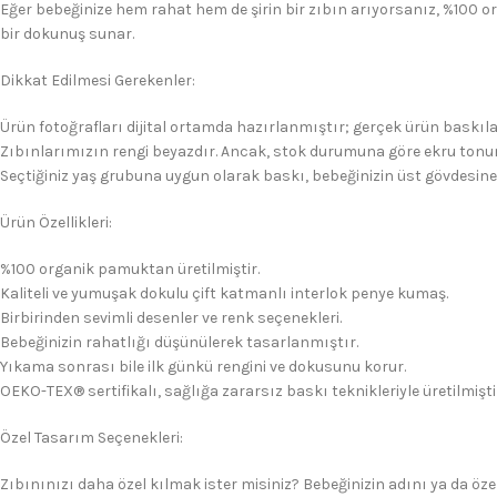
Eğer bebeğinize hem rahat hem de şirin bir zıbın arıyorsanız, %100 o
bir dokunuş sunar.
Dikkat Edilmesi Gerekenler:
Ürün fotoğrafları dijital ortamda hazırlanmıştır; gerçek ürün baskıla
Zıbınlarımızın rengi beyazdır. Ancak, stok durumuna göre ekru tonun
Seçtiğiniz yaş grubuna uygun olarak baskı, bebeğinizin üst gövdesine
Ürün Özellikleri:
%100 organik pamuktan üretilmiştir.
Kaliteli ve yumuşak dokulu çift katmanlı interlok penye kumaş.
Birbirinden sevimli desenler ve renk seçenekleri.
Bebeğinizin rahatlığı düşünülerek tasarlanmıştır.
Yıkama sonrası bile ilk günkü rengini ve dokusunu korur.
OEKO-TEX® sertifikalı, sağlığa zararsız baskı teknikleriyle üretilmişti
Özel Tasarım Seçenekleri:
Zıbınınızı daha özel kılmak ister misiniz? Bebeğinizin adını ya da özel