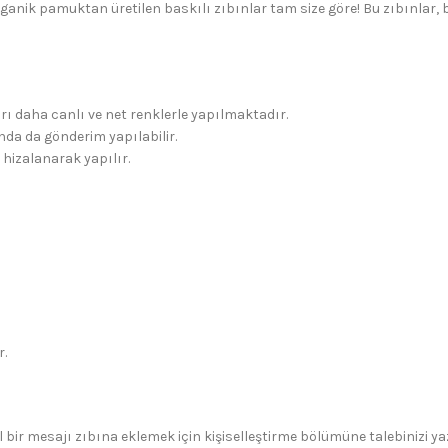
rganik pamuktan üretilen baskılı zıbınlar tam size göre! Bu zıbınlar,
rı daha canlı ve net renklerle yapılmaktadır.
da da gönderim yapılabilir.
 hizalanarak yapılır.
r.
 bir mesajı zıbına eklemek için kişiselleştirme bölümüne talebinizi yaza