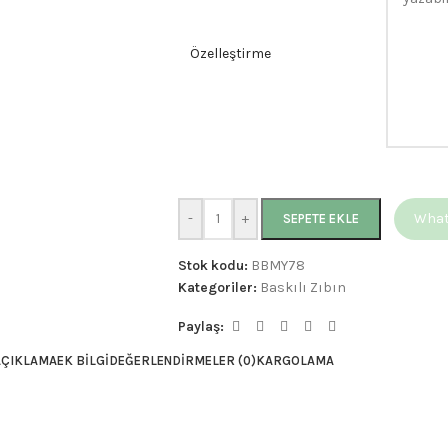
Özelleştirme
-
+
Whats
SEPETE EKLE
Stok kodu:
BBMY78
Kategoriler:
Baskılı Zıbın
Paylaş:
AÇIKLAMA
EK BILGI
DEĞERLENDIRMELER (0)
KARGOLAMA