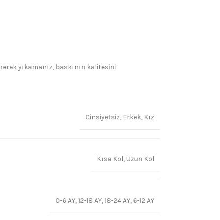
irerek yıkamanız, baskının kalitesini
Cinsiyetsiz
,
Erkek
,
Kız
Kısa Kol
,
Uzun Kol
0-6 AY
,
12-18 AY
,
18-24 AY
,
6-12 AY