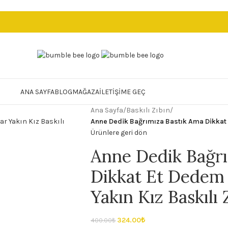
ANA SAYFA
BLOG
MAĞAZA
İLETIŞIME GEÇ
Ana Sayfa
/
Baskılı Zıbın
/
Anne Dedik Bağrımıza Bastık Ama Dikkat E
Ürünlere geri dön
Anne Dedik Bağrı
Dikkat Et Dedem 
Yakın Kız Baskılı 
324.00
₺
400.00
₺