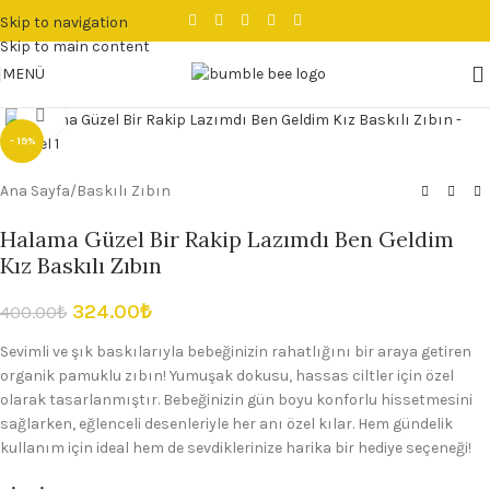
Skip to navigation
Skip to main content
MENÜ
Büyütmek için tıklayın
- 19%
Ana Sayfa
/
Baskılı Zıbın
Halama Güzel Bir Rakip Lazımdı Ben Geldim
Kız Baskılı Zıbın
324.00
₺
400.00
₺
Sevimli ve şık baskılarıyla bebeğinizin rahatlığını bir araya getiren
organik pamuklu zıbın! Yumuşak dokusu, hassas ciltler için özel
olarak tasarlanmıştır. Bebeğinizin gün boyu konforlu hissetmesini
sağlarken, eğlenceli desenleriyle her anı özel kılar. Hem gündelik
kullanım için ideal hem de sevdiklerinize harika bir hediye seçeneği!