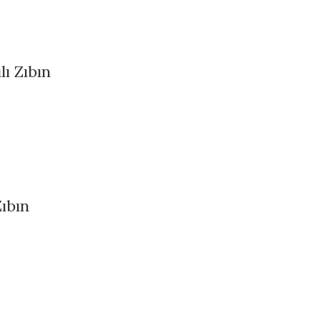
ı Zıbın
ıbın