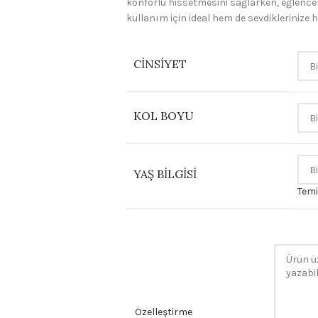
konforlu hissetmesini sağlarken, eğlenceli
kullanım için ideal hem de sevdiklerinize h
CINSIYET
KOL BOYU
YAŞ BILGISI
Temi
Özelleştirme