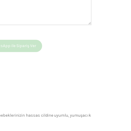
App ile Sipariş Ver
 bebeklerinizin hassas cildine uyumlu, yumuşacık