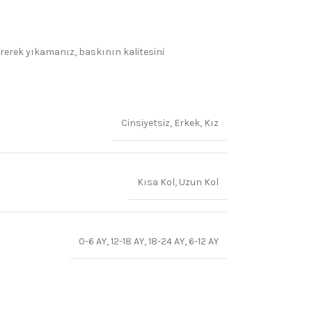
irerek yıkamanız, baskının kalitesini
Cinsiyetsiz
,
Erkek
,
Kız
Kısa Kol
,
Uzun Kol
0-6 AY
,
12-18 AY
,
18-24 AY
,
6-12 AY