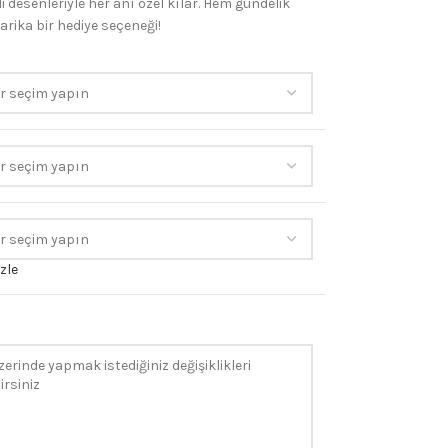
 desenleriyle her anı özel kılar. Hem gündelik
arika bir hediye seçeneği!
zle