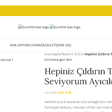
ANA SAYFA
BLOG
MAĞAZA
İLETIŞIME GEÇ
Ana Sayfa
/
Baskılı Zıbın
/
Hepiniz Çıldırın
Ürünlere geri dön
Hepiniz Çıldırın
Seviyorum Ayıcık 
324.00
₺
400.00
₺
Sevimli ve şık baskılarıyla bebeğinizin ra
Yumuşak dokusu, hassas ciltler için özel 