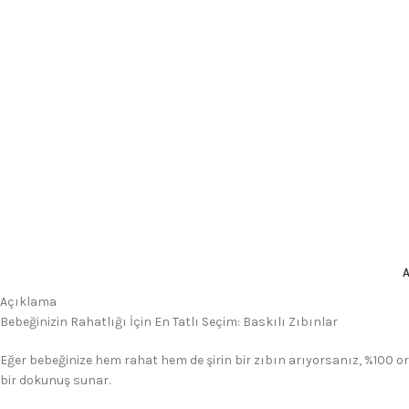
Açıklama
Bebeğinizin Rahatlığı İçin En Tatlı Seçim: Baskılı Zıbınlar
Eğer bebeğinize hem rahat hem de şirin bir zıbın arıyorsanız, %100 o
bir dokunuş sunar.