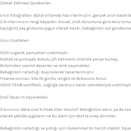
Dikkat Edilmesi Gerekenler:
Ürün fotoğrafları dijital ortamda hazırlanmıştır; gerçek ürün baskıla
Zıbınlarımızın rengi beyazdır. Ancak, stok durumuna göre ekru tonun
Seçtiğiniz yaş grubuna uygun olarak baskı, bebeğinizin üst gövdesine
Ürün Özellikleri:
%100 organik pamuktan üretilmiştir.
Kaliteli ve yumuşak dokulu çift katmanlı interlok penye kumaş.
Birbirinden sevimli desenler ve renk seçenekleri.
Bebeğinizin rahatlığı düşünülerek tasarlanmıştır.
Yıkama sonrası bile ilk günkü rengini ve dokusunu korur.
OEKO-TEX® sertifikalı, sağlığa zararsız baskı teknikleriyle üretilmişti
Özel Tasarım Seçenekleri:
Zıbınınızı daha özel kılmak ister misiniz? Bebeğinizin adını ya da özel
olacak şekilde uygulanır ve bu işlem için ekstra onay alınmaz.
Bebeğinizin rahatlığı ve şıklığı için mükemmel bir tercih olabilir. Sipar