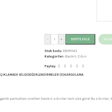
-
+
Whats
SEPETE EKLE
Stok kodu:
BBMY143
Kategoriler:
Baskılı Zıbın
Paylaş:
AÇIKLAMA
EK BILGI
DEĞERLENDIRMELER (0)
KARGOLAMA
rganik pamuktan üretilen baskılı zıbınlar tam size göre! Bu zıbınlar,