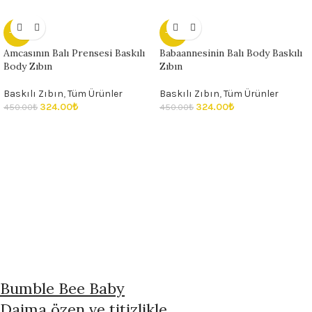
- 28%
- 28%
Amcasının Balı Prensesi Baskılı
Babaannesinin Balı Body Baskılı
Body Zıbın
Zıbın
Baskılı Zıbın
,
Tüm Ürünler
Baskılı Zıbın
,
Tüm Ürünler
324.00
₺
324.00
₺
450.00
₺
450.00
₺
Bumble Bee Baby
Daima özen ve titizlikle...