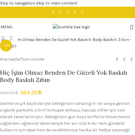
Skip to navigation
Skip to main content
MENÜ
Büyütmek için tıklayın
- 19%
Ana Sayfa
/
Tüm Ürünler
Hiç İşim Olmaz Benden De Güzeli Yok Baskılı
Body Baskılı Zıbın
324.00
₺
400.00
₺
Sevimli ve şık baskılarıyla bebeğinizin rahatlığını bir araya getiren
organik pamuklu zıbın! Yumuşak dokusu, hassas ciltler için özel
olarak tasarlanmıştır. Bebeğinizin gün boyu konforlu hissetmesini
sağlarken, eğlenceli desenleriyle her anı özel kılar. Hem gündelik
kullanım için ideal hem de sevdiklerinize harika bir hediye seçeneği!