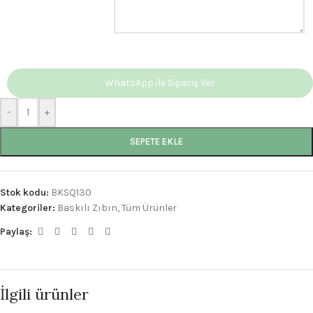
WhatsApp ile Sipariş Ver
-
+
SEPETE EKLE
Stok kodu:
BKSQ130
Kategoriler:
Baskılı Zıbın
,
Tüm Ürünler
Paylaş:
İlgili ürünler