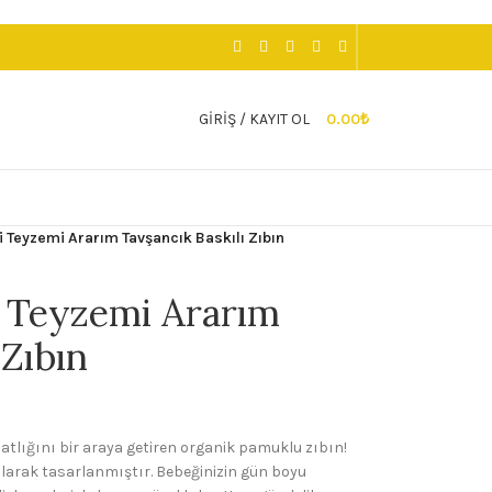
GIRIŞ / KAYIT OL
0.00
₺
 Teyzemi Ararım Tavşancık Baskılı Zıbın
i Teyzemi Ararım
 Zıbın
hatlığını bir araya getiren organik pamuklu zıbın!
olarak tasarlanmıştır. Bebeğinizin gün boyu