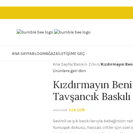
ANA SAYFA
BLOG
MAĞAZA
İLETIŞIME GEÇ
Ana Sayfa
/
Baskılı Zıbın
/
Kızdırmayın Beni
Ürünlere geri dön
Kızdırmayın Ben
Tavşancık Baskılı
324.00
₺
400.00
₺
Sevimli ve şık baskılarıyla bebeğinizin ra
Yumuşak dokusu, hassas ciltler için özel 