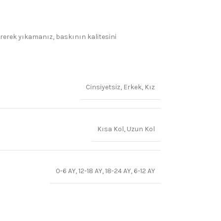
irerek yıkamanız, baskının kalitesini
Cinsiyetsiz
,
Erkek
,
Kız
Kısa Kol
,
Uzun Kol
0-6 AY
,
12-18 AY
,
18-24 AY
,
6-12 AY