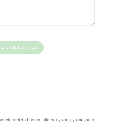
App ile Sipariş Ver
 bebeklerinizin hassas cildine uyumlu, yumuşacık