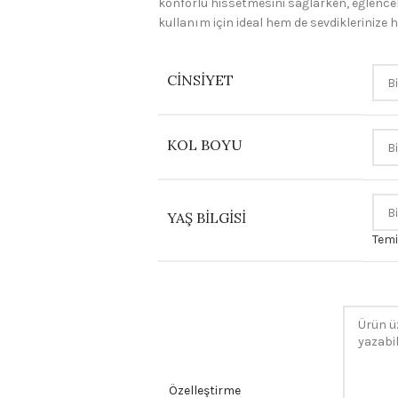
konforlu hissetmesini sağlarken, eğlenceli
kullanım için ideal hem de sevdiklerinize h
CINSIYET
KOL BOYU
YAŞ BILGISI
Temi
Özelleştirme