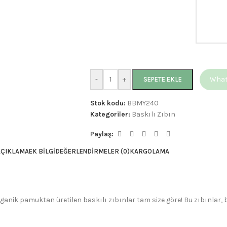
-
+
Whats
SEPETE EKLE
Stok kodu:
BBMY240
Kategoriler:
Baskılı Zıbın
Paylaş:
AÇIKLAMA
EK BILGI
DEĞERLENDIRMELER (0)
KARGOLAMA
rganik pamuktan üretilen baskılı zıbınlar tam size göre! Bu zıbınlar,