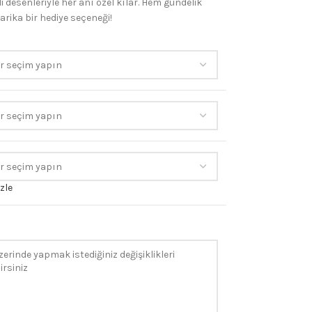
 desenleriyle her anı özel kılar. Hem gündelik
arika bir hediye seçeneği!
zle