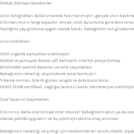
Dikkat Edilmesi Gerekenler:
Ürün fotoğrafları dijital ortamda hazırlanmıştır; gerçek ürün baskıla
Zıbınlarımızın rengi beyazdır. Ancak, stok durumuna göre ekru tonun
Seçtiğiniz yaş grubuna uygun olarak baskı, bebeğinizin üst gövdesine
Ürün Özellikleri:
%100 organik pamuktan üretilmiştir.
Kaliteli ve yumuşak dokulu çift katmanlı interlok penye kumaş.
Birbirinden sevimli desenler ve renk seçenekleri.
Bebeğinizin rahatlığı düşünülerek tasarlanmıştır.
Yıkama sonrası bile ilk günkü rengini ve dokusunu korur.
OEKO-TEX® sertifikalı, sağlığa zararsız baskı teknikleriyle üretilmişti
Özel Tasarım Seçenekleri:
Zıbınınızı daha özel kılmak ister misiniz? Bebeğinizin adını ya da özel
olacak şekilde uygulanır ve bu işlem için ekstra onay alınmaz.
Bebeğinizin rahatlığı ve şıklığı için mükemmel bir tercih olabilir. Sipar