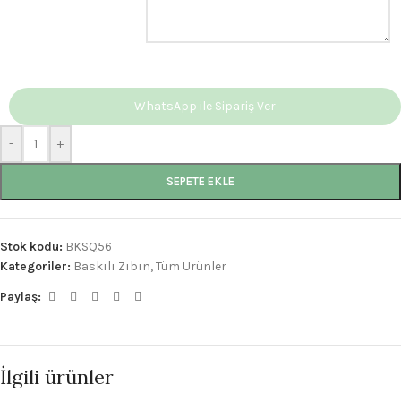
WhatsApp ile Sipariş Ver
-
+
SEPETE EKLE
Stok kodu:
BKSQ56
Kategoriler:
Baskılı Zıbın
,
Tüm Ürünler
Paylaş:
İlgili ürünler