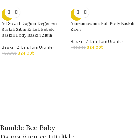
- 28%
- 28%
Ad Soyad Doğum Değerleri
Anneannesinin Balı Body Baskılı
Baskılı Zıbın Erkek Bebek
Zıbın
Baskılı Body Baskılı Zıbın
Baskılı Zıbın
,
Tüm Ürünler
Baskılı Zıbın
,
Tüm Ürünler
324.00
₺
450.00
₺
324.00
₺
450.00
₺
Bumble Bee Baby
Daima özen ve titizlikle...