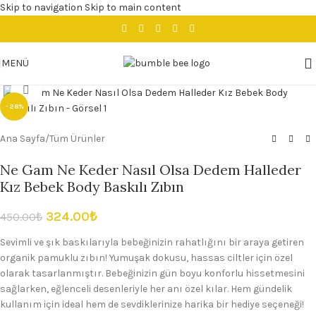
Skip to navigation
Skip to main content
MENÜ
Büyütmek için tıklayın
- 28%
Ana Sayfa
/
Tüm Ürünler
Ne Gam Ne Keder Nasıl Olsa Dedem Halleder
Kız Bebek Body Baskılı Zıbın
324.00
₺
450.00
₺
Sevimli ve şık baskılarıyla bebeğinizin rahatlığını bir araya getiren
organik pamuklu zıbın! Yumuşak dokusu, hassas ciltler için özel
olarak tasarlanmıştır. Bebeğinizin gün boyu konforlu hissetmesini
sağlarken, eğlenceli desenleriyle her anı özel kılar. Hem gündelik
kullanım için ideal hem de sevdiklerinize harika bir hediye seçeneği!