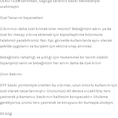
OEKO-TEX® sertifikalı, sağlığa zararsız baskı teknikleriyle
üretilmiştir.
Özel Tasarım Seçenekleri:
Zıbınınızı daha özel kılmak ister misiniz? Bebeğinizin adını ya da
özel bir mesajı zıbına eklemek için kişiselleştirme bölümüne
talebinizi yazabilirsiniz. Yazı tipi, görselde kullanılanla aynı olacak
şekilde uygulanır ve bu işlem için ekstra onay alınmaz.
Bebeğinizin rahatlığı ve şıklığı için mükemmel bir tercih olabilir.
Siparişinizi verin ve bebeğinizin her anını daha da özel kılın!
Ürün Bakımı:
DTF baskı yöntemiyle üretilen bu zıbınlar, uzun ömürlü kullanım için
özel olarak tasarlanmıştır. Ürününüzü 40 derece sıcaklıkta, ters
çevirerek yıkamanız, baskının kalitesini koruyacaktır. Ütüleme
gerekiyorsa, ürünü ters çevirerek ve koruyucu bir kumaşla ütüleyin.
Ek bilgi