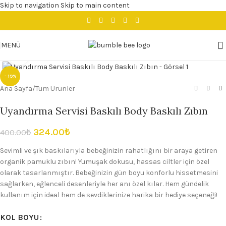
Skip to navigation
Skip to main content
MENÜ
Büyütmek için tıklayın
- 19%
Ana Sayfa
/
Tüm Ürünler
Uyandırma Servisi Baskılı Body Baskılı Zıbın
324.00
₺
400.00
₺
Sevimli ve şık baskılarıyla bebeğinizin rahatlığını bir araya getiren
organik pamuklu zıbın! Yumuşak dokusu, hassas ciltler için özel
olarak tasarlanmıştır. Bebeğinizin gün boyu konforlu hissetmesini
sağlarken, eğlenceli desenleriyle her anı özel kılar. Hem gündelik
kullanım için ideal hem de sevdiklerinize harika bir hediye seçeneği!
KOL BOYU