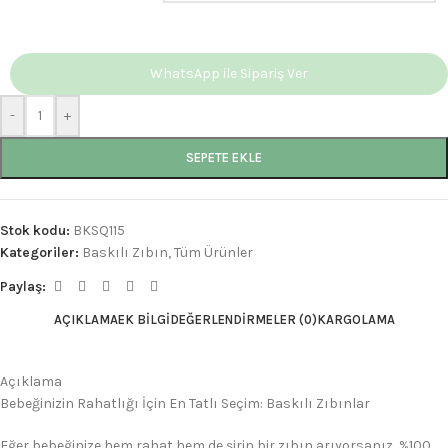
WhatsApp ile Sipariş Ver
-
+
SEPETE EKLE
Stok kodu:
BKSQ115
Kategoriler:
Baskılı Zıbın
,
Tüm Ürünler
Paylaş:
AÇIKLAMA
EK BILGI
DEĞERLENDIRMELER (0)
KARGOLAMA
Açıklama
Bebeğinizin Rahatlığı İçin En Tatlı Seçim: Baskılı Zıbınlar
Eğer bebeğinize hem rahat hem de şirin bir zıbın arıyorsanız, %100