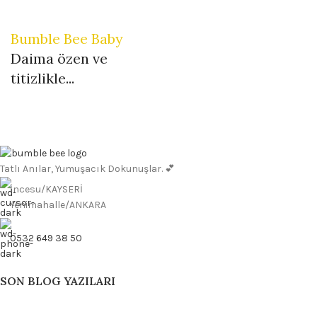
Bumble Bee Baby
Daima özen ve
titizlikle...
Tatlı Anılar, Yumuşacık Dokunuşlar. 💕
İncesu/KAYSERİ
Yenimahalle/ANKARA
0532 649 38 50
SON BLOG YAZILARI