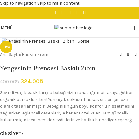
Skip to navigation
Skip to main content
MENÜ
Büyütmek için tıklayın
- 19%
Ana Sayfa
/
Baskılı Zıbın
Yengesinin Prensesi Baskılı Zıbın
324.00
₺
400.00
₺
Sevimli ve şık baskılarıyla bebeğinizin rahatlığını bir araya getiren
organik pamuklu zıbın! Yumuşak dokusu, hassas ciltler için özel
olarak tasarlanmıştır. Bebeğinizin gün boyu konforlu hissetmesini
sağlarken, eğlenceli desenleriyle her anı özel kılar. Hem gündelik
kullanım için ideal hem de sevdiklerinize harika bir hediye seçeneği!
CINSIYET