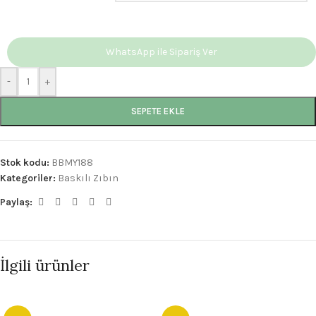
WhatsApp ile Sipariş Ver
-
+
SEPETE EKLE
Stok kodu:
BBMY188
Kategoriler:
Baskılı Zıbın
Paylaş:
İlgili ürünler