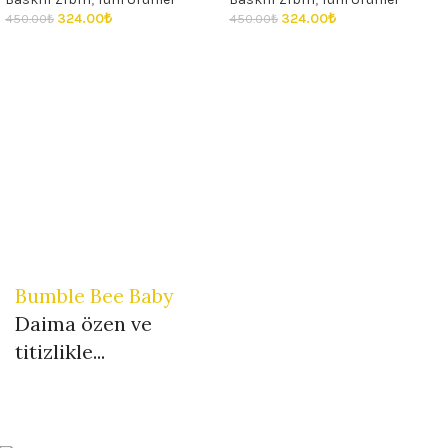
324.00
₺
324.00
₺
450.00
₺
450.00
₺
Bumble Bee Baby
Daima özen ve
titizlikle...