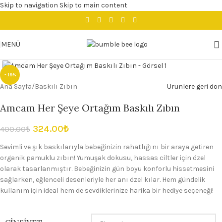
Skip to navigation
Skip to main content
MENÜ
Büyütmek için tıklayın
- 19%
Ana Sayfa
/
Baskılı Zıbın
Ürünlere geri dön
Amcam Her Şeye Ortağım Baskılı Zıbın
324.00
₺
400.00
₺
Sevimli ve şık baskılarıyla bebeğinizin rahatlığını bir araya getiren
organik pamuklu zıbın! Yumuşak dokusu, hassas ciltler için özel
olarak tasarlanmıştır. Bebeğinizin gün boyu konforlu hissetmesini
sağlarken, eğlenceli desenleriyle her anı özel kılar. Hem gündelik
kullanım için ideal hem de sevdiklerinize harika bir hediye seçeneği!