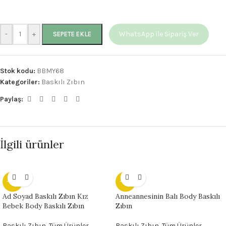
-
+
WhatsApp ile Sipariş Ver
SEPETE EKLE
Stok kodu:
BBMY68
Kategoriler:
Baskılı Zıbın
Paylaş:
İlgili ürünler
- 28%
- 28%
Ad Soyad Baskılı Zıbın Kız
Anneannesinin Balı Body Baskılı
Bebek Body Baskılı Zıbın
Zıbın
Baskılı Zıbın
,
Tüm Ürünler
Baskılı Zıbın
,
Tüm Ürünler