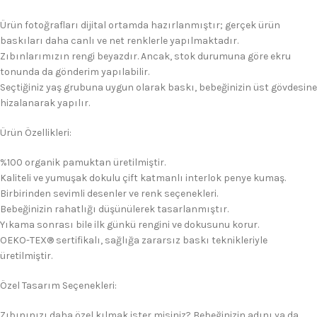
Ürün fotoğrafları dijital ortamda hazırlanmıştır; gerçek ürün
baskıları daha canlı ve net renklerle yapılmaktadır.
Zıbınlarımızın rengi beyazdır. Ancak, stok durumuna göre ekru
tonunda da gönderim yapılabilir.
Seçtiğiniz yaş grubuna uygun olarak baskı, bebeğinizin üst gövdesine
hizalanarak yapılır.
Ürün Özellikleri:
%100 organik pamuktan üretilmiştir.
Kaliteli ve yumuşak dokulu çift katmanlı interlok penye kumaş.
Birbirinden sevimli desenler ve renk seçenekleri.
Bebeğinizin rahatlığı düşünülerek tasarlanmıştır.
Yıkama sonrası bile ilk günkü rengini ve dokusunu korur.
OEKO-TEX® sertifikalı, sağlığa zararsız baskı teknikleriyle
üretilmiştir.
Özel Tasarım Seçenekleri:
Zıbınınızı daha özel kılmak ister misiniz? Bebeğinizin adını ya da