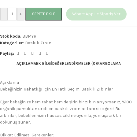
-
+
WhatsApp ile Sipariş Ver
SEPETE EKLE
Stok kodu:
BBMY6
Kategoriler:
Baskılı Zıbın
Paylaş:
AÇIKLAMA
EK BILGI
DEĞERLENDIRMELER (0)
KARGOLAMA
Açıklama
Bebeğinizin Rahatlığı İçin En Tatlı Seçim: Baskılı Zıbınlar
Eğer bebeğinize hem rahat hem de şirin bir zıbın arıyorsanız, %100
organik pamuktan üretilen baskılı zıbınlar tam size göre! Bu
zıbınlar, bebeklerinizin hassas cildine uyumlu, yumuşacık bir
dokunuş sunar.
Dikkat Edilmesi Gerekenler: