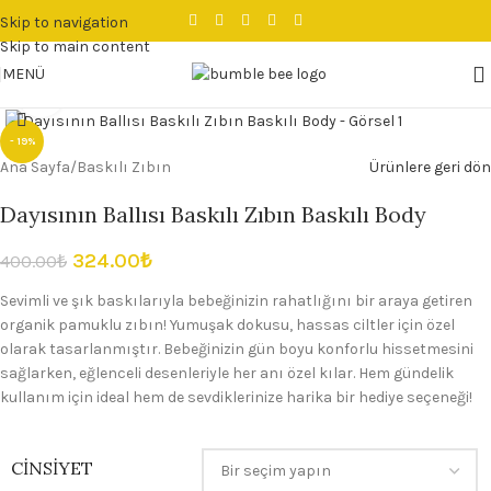
Skip to navigation
Skip to main content
MENÜ
Büyütmek için tıklayın
- 19%
Ana Sayfa
/
Baskılı Zıbın
Ürünlere geri dön
Dayısının Ballısı Baskılı Zıbın Baskılı Body
324.00
₺
400.00
₺
Sevimli ve şık baskılarıyla bebeğinizin rahatlığını bir araya getiren
organik pamuklu zıbın! Yumuşak dokusu, hassas ciltler için özel
olarak tasarlanmıştır. Bebeğinizin gün boyu konforlu hissetmesini
sağlarken, eğlenceli desenleriyle her anı özel kılar. Hem gündelik
kullanım için ideal hem de sevdiklerinize harika bir hediye seçeneği!
CINSIYET