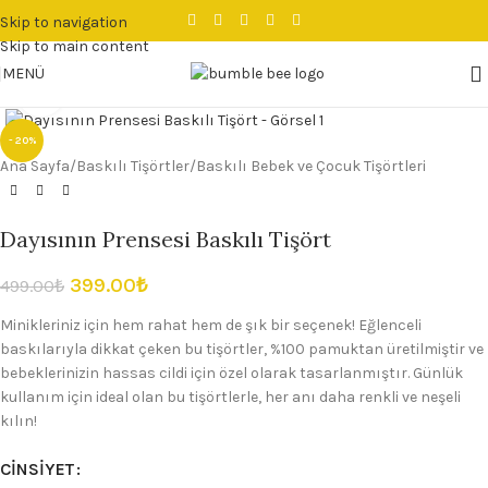
Skip to navigation
Skip to main content
MENÜ
Büyütmek için tıklayın
- 20%
Ana Sayfa
/
Baskılı Tişörtler
/
Baskılı Bebek ve Çocuk Tişörtleri
Dayısının Prensesi Baskılı Tişört
399.00
₺
499.00
₺
Minikleriniz için hem rahat hem de şık bir seçenek! Eğlenceli
baskılarıyla dikkat çeken bu tişörtler, %100 pamuktan üretilmiştir ve
bebeklerinizin hassas cildi için özel olarak tasarlanmıştır. Günlük
kullanım için ideal olan bu tişörtlerle, her anı daha renkli ve neşeli
kılın!
CINSIYET