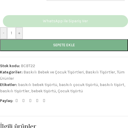
WhatsApp ile Sipariş Ver
-
+
SEPETE EKLE
Stok kodu:
BCBT22
Kategoriler:
Baskılı Bebek ve Çocuk Tişörtleri
,
Baskılı Tişörtler
,
Tüm
Ürünler
Etiketler:
baskılı bebek tişörtü
,
baskılı çocuk tişörtü
,
baskılı tişört
,
baskılı tişörtler
,
bebek tişörtü
,
Çocuk tişörtü
Paylaş:
İlgili ürünler