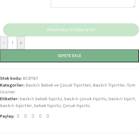
WhatsApp ile Sipariş Ver
-
+
SEPETE EKLE
Stok kodu:
BCBT67
Kategoriler:
Baskılı Bebek ve Çocuk Tişörtleri
,
Baskılı Tişörtler
,
Tüm
Ürünler
Etiketler:
baskılı bebek tişörtü
,
baskılı çocuk tişörtü
,
baskılı tişört
,
baskılı tişörtler
,
bebek tişörtü
,
Çocuk tişörtü
Paylaş: