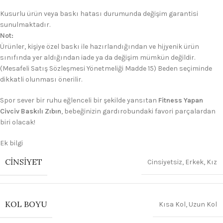
Kusurlu ürün veya baskı hatası durumunda değişim garantisi
sunulmaktadır.
Not:
Ürünler, kişiye özel baskı ile hazırlandığından ve hijyenik ürün
sınıfında yer aldığından iade ya da değişim mümkün değildir.
(Mesafeli Satış Sözleşmesi Yönetmeliği Madde 15) Beden seçiminde
dikkatli olunması önerilir.
Spor sever bir ruhu eğlenceli bir şekilde yansıtan
Fitness Yapan
Civciv Baskılı Zıbın
, bebeğinizin gardırobundaki favori parçalardan
biri olacak!
Ek bilgi
CINSIYET
Cinsiyetsiz
,
Erkek
,
Kız
KOL BOYU
Kısa Kol
,
Uzun Kol