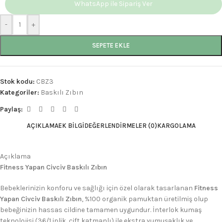
WhatsApp ile Sipariş Ver
-
+
SEPETE EKLE
Stok kodu:
CBZ3
Kategoriler:
Baskılı Zıbın
Paylaş:
AÇIKLAMA
EK BILGI
DEĞERLENDIRMELER (0)
KARGOLAMA
Açıklama
Fitness Yapan Civciv Baskılı Zıbın
Bebeklerinizin konforu ve sağlığı için özel olarak tasarlanan
Fitness
Yapan Civciv Baskılı Zıbın
, %100 organik pamuktan üretilmiş olup
bebeğinizin hassas cildine tamamen uygundur. İnterlok kumaş
teknolojisi (36/1 iplik, çift katmanlı) ile ekstra yumuşaklık ve