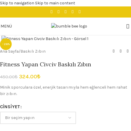
Skip to navigation
Skip to main content
MENÜ
Büyütmek için tıklayın
- 28%
Ana Sayfa
/
Baskılı Zıbın
Fitness Yapan Civciv Baskılı Zıbın
324.00
₺
450.00
₺
Minik sporculara özel, enerjik tasarımıyla hem eğlenceli hem rahat
bir zıbın.
CINSIYET