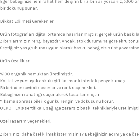
Eğer bebeğinize hem rahat hem de şirin bir zıbın arıyorsanız, %100 o
bir dokunuş sunar.
Dikkat Edilmesi Gerekenler:
Ürün fotoğrafları dijital ortamda hazırlanmıştır; gerçek ürün baskıla
Zıbınlarımızın rengi beyazdır. Ancak, stok durumuna göre ekru tonun
Seçtiğiniz yaş grubuna uygun olarak baskı, bebeğinizin üst gövdesine
Ürün Özellikleri:
%100 organik pamuktan üretilmiştir.
Kaliteli ve yumuşak dokulu çift katmanlı interlok penye kumaş.
Birbirinden sevimli desenler ve renk seçenekleri.
Bebeğinizin rahatlığı düşünülerek tasarlanmıştır.
Yıkama sonrası bile ilk günkü rengini ve dokusunu korur.
OEKO-TEX® sertifikalı, sağlığa zararsız baskı teknikleriyle üretilmişti
Özel Tasarım Seçenekleri:
Zıbınınızı daha özel kılmak ister misiniz? Bebeğinizin adını ya da özel