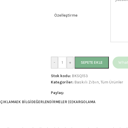
Özelleştirme
-
+
Whats
SEPETE EKLE
Stok kodu:
BKSQ153
Kategoriler:
Baskılı Zıbın
,
Tüm Ürünler
Paylaş:
AÇIKLAMA
EK BILGI
DEĞERLENDIRMELER (0)
KARGOLAMA