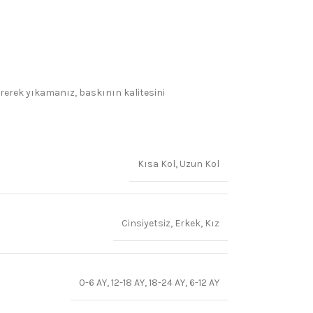
irerek yıkamanız, baskının kalitesini
Kısa Kol
,
Uzun Kol
Cinsiyetsiz
,
Erkek
,
Kız
0-6 AY
,
12-18 AY
,
18-24 AY
,
6-12 AY