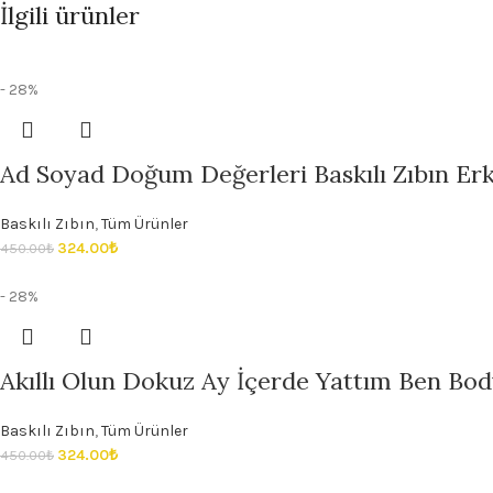
İlgili ürünler
- 28%
Ad Soyad Doğum Değerleri Baskılı Zıbın Erke
Baskılı Zıbın
,
Tüm Ürünler
324.00
₺
450.00
₺
- 28%
Akıllı Olun Dokuz Ay İçerde Yattım Ben Body
Baskılı Zıbın
,
Tüm Ürünler
324.00
₺
450.00
₺