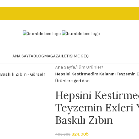
ANA SAYFA
BLOG
MAĞAZA
İLETIŞIME GEÇ
Ana Sayfa
/
Tüm Ürünler
/
Hepsini Kestirmedim Kalanını Teyzemin Ex
Ürünlere geri dön
Hepsini Kestirme
Teyzemin Exleri 
Baskılı Zıbın
324.00
₺
400.00
₺