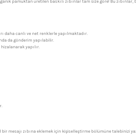
rganik pamuktan üretilen baskılı zıbınlar tam size göre! Bu zıbınlar,
rı daha canlı ve net renklerle yapılmaktadır.
da da gönderim yapılabilir.
 hizalanarak yapılır.
r.
 bir mesajı zıbına eklemek için kişiselleştirme bölümüne talebinizi yaza