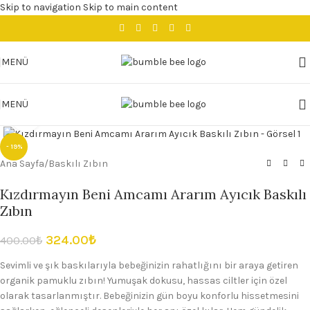
Skip to navigation
Skip to main content
MENÜ
MENÜ
Büyütmek için tıklayın
- 19%
Ana Sayfa
/
Baskılı Zıbın
Kızdırmayın Beni Amcamı Ararım Ayıcık Baskılı
Zıbın
324.00
₺
400.00
₺
Sevimli ve şık baskılarıyla bebeğinizin rahatlığını bir araya getiren
organik pamuklu zıbın! Yumuşak dokusu, hassas ciltler için özel
olarak tasarlanmıştır. Bebeğinizin gün boyu konforlu hissetmesini