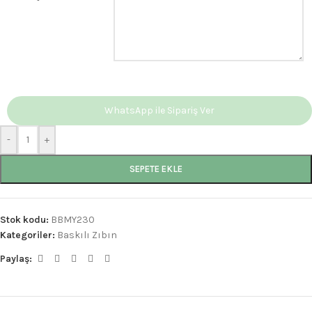
WhatsApp ile Sipariş Ver
-
+
SEPETE EKLE
Stok kodu:
BBMY230
Kategoriler:
Baskılı Zıbın
Paylaş: