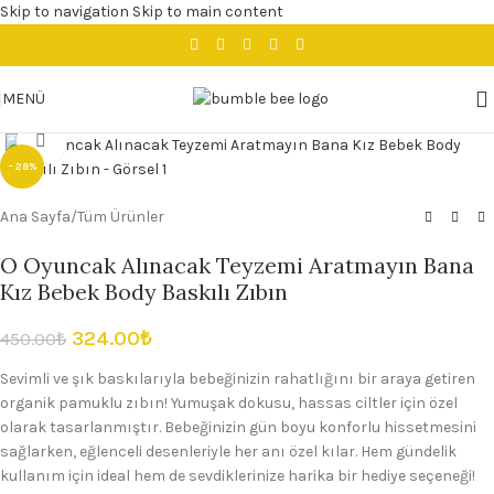
Skip to navigation
Skip to main content
MENÜ
Büyütmek için tıklayın
- 28%
Ana Sayfa
/
Tüm Ürünler
O Oyuncak Alınacak Teyzemi Aratmayın Bana
Kız Bebek Body Baskılı Zıbın
324.00
₺
450.00
₺
Sevimli ve şık baskılarıyla bebeğinizin rahatlığını bir araya getiren
organik pamuklu zıbın! Yumuşak dokusu, hassas ciltler için özel
olarak tasarlanmıştır. Bebeğinizin gün boyu konforlu hissetmesini
sağlarken, eğlenceli desenleriyle her anı özel kılar. Hem gündelik
kullanım için ideal hem de sevdiklerinize harika bir hediye seçeneği!