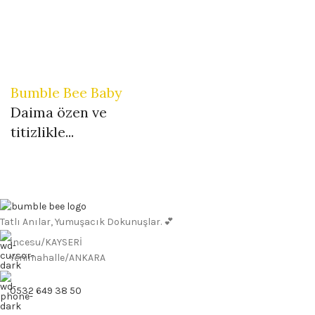
Bumble Bee Baby
Daima özen ve
titizlikle...
Tatlı Anılar, Yumuşacık Dokunuşlar. 💕
İncesu/KAYSERİ
Yenimahalle/ANKARA
0532 649 38 50