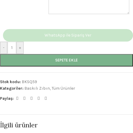
WhatsApp ile Sipariş Ver
-
+
SEPETE EKLE
Stok kodu:
BKSQ59
Kategoriler:
Baskılı Zıbın
,
Tüm Ürünler
Paylaş:
İlgili ürünler