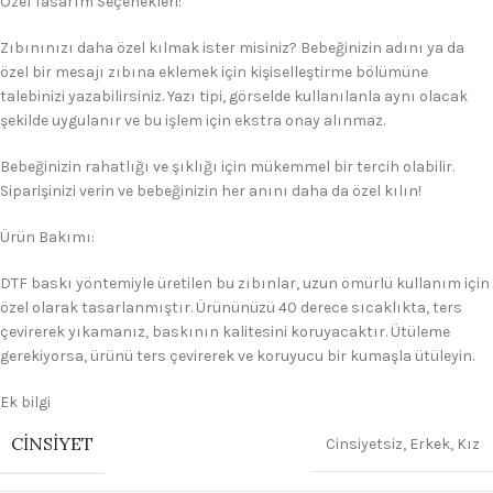
Özel Tasarım Seçenekleri:
Zıbınınızı daha özel kılmak ister misiniz? Bebeğinizin adını ya da
özel bir mesajı zıbına eklemek için kişiselleştirme bölümüne
talebinizi yazabilirsiniz. Yazı tipi, görselde kullanılanla aynı olacak
şekilde uygulanır ve bu işlem için ekstra onay alınmaz.
Bebeğinizin rahatlığı ve şıklığı için mükemmel bir tercih olabilir.
Siparişinizi verin ve bebeğinizin her anını daha da özel kılın!
Ürün Bakımı:
DTF baskı yöntemiyle üretilen bu zıbınlar, uzun ömürlü kullanım için
özel olarak tasarlanmıştır. Ürününüzü 40 derece sıcaklıkta, ters
çevirerek yıkamanız, baskının kalitesini koruyacaktır. Ütüleme
gerekiyorsa, ürünü ters çevirerek ve koruyucu bir kumaşla ütüleyin.
Ek bilgi
CINSIYET
Cinsiyetsiz
,
Erkek
,
Kız