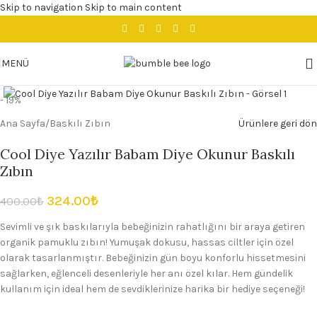
Skip to navigation
Skip to main content
MENÜ
Büyütmek için tıklayın
- 19%
Ana Sayfa
/
Baskılı Zıbın
Ürünlere geri dön
Cool Diye Yazılır Babam Diye Okunur Baskılı
Zıbın
324.00
₺
400.00
₺
Sevimli ve şık baskılarıyla bebeğinizin rahatlığını bir araya getiren
organik pamuklu zıbın! Yumuşak dokusu, hassas ciltler için özel
olarak tasarlanmıştır. Bebeğinizin gün boyu konforlu hissetmesini
sağlarken, eğlenceli desenleriyle her anı özel kılar. Hem gündelik
kullanım için ideal hem de sevdiklerinize harika bir hediye seçeneği!