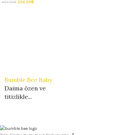
324.00
₺
450.00
₺
Bumble Bee Baby
Daima özen ve
titizlikle...