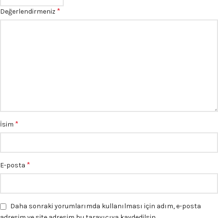
*
Değerlendirmeniz
*
İsim
*
E-posta
Daha sonraki yorumlarımda kullanılması için adım, e-posta
adresim ve site adresim bu tarayıcıya kaydedilsin.