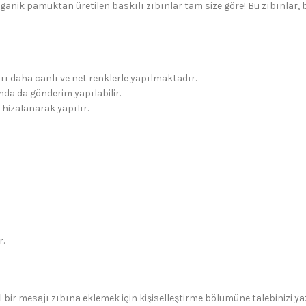
rganik pamuktan üretilen baskılı zıbınlar tam size göre! Bu zıbınlar,
rı daha canlı ve net renklerle yapılmaktadır.
da da gönderim yapılabilir.
 hizalanarak yapılır.
r.
 bir mesajı zıbına eklemek için kişiselleştirme bölümüne talebinizi yaza