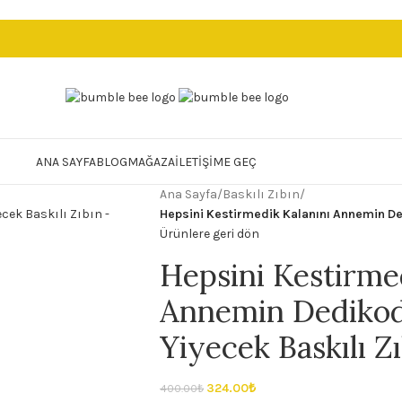
ANA SAYFA
BLOG
MAĞAZA
İLETIŞIME GEÇ
Ana Sayfa
/
Baskılı Zıbın
/
Hepsini Kestirmedik Kalanını Annemin De
Ürünlere geri dön
Hepsini Kestirme
Annemin Dedikod
Yiyecek Baskılı Z
324.00
₺
400.00
₺