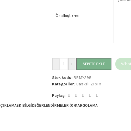
Özelleştirme
-
+
Whats
SEPETE EKLE
Stok kodu:
BBMY298
Kategoriler:
Baskılı Zıbın
Paylaş:
AÇIKLAMA
EK BILGI
DEĞERLENDIRMELER (0)
KARGOLAMA