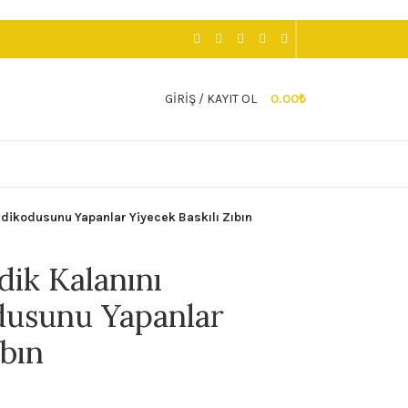
GIRIŞ / KAYIT OL
0.00
₺
dikodusunu Yapanlar Yiyecek Baskılı Zıbın
dik Kalanını
usunu Yapanlar
ıbın