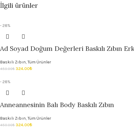
İlgili ürünler
- 28%
Ad Soyad Doğum Değerleri Baskılı Zıbın Erke
Baskılı Zıbın
,
Tüm Ürünler
324.00
₺
450.00
₺
- 28%
Anneannesinin Balı Body Baskılı Zıbın
Baskılı Zıbın
,
Tüm Ürünler
324.00
₺
450.00
₺