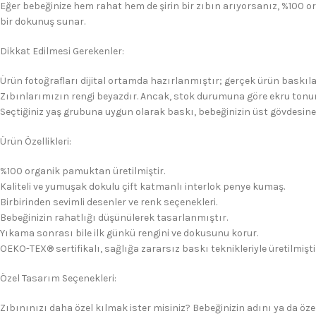
Eğer bebeğinize hem rahat hem de şirin bir zıbın arıyorsanız, %100 o
bir dokunuş sunar.
Dikkat Edilmesi Gerekenler:
Ürün fotoğrafları dijital ortamda hazırlanmıştır; gerçek ürün baskıla
Zıbınlarımızın rengi beyazdır. Ancak, stok durumuna göre ekru tonun
Seçtiğiniz yaş grubuna uygun olarak baskı, bebeğinizin üst gövdesine
Ürün Özellikleri:
%100 organik pamuktan üretilmiştir.
Kaliteli ve yumuşak dokulu çift katmanlı interlok penye kumaş.
Birbirinden sevimli desenler ve renk seçenekleri.
Bebeğinizin rahatlığı düşünülerek tasarlanmıştır.
Yıkama sonrası bile ilk günkü rengini ve dokusunu korur.
OEKO-TEX® sertifikalı, sağlığa zararsız baskı teknikleriyle üretilmişti
Özel Tasarım Seçenekleri:
Zıbınınızı daha özel kılmak ister misiniz? Bebeğinizin adını ya da özel