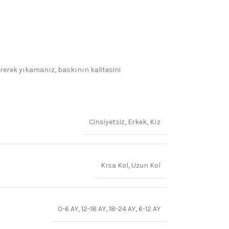
irerek yıkamanız, baskının kalitesini
Cinsiyetsiz
,
Erkek
,
Kız
Kısa Kol
,
Uzun Kol
0-6 AY
,
12-18 AY
,
18-24 AY
,
6-12 AY