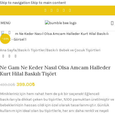
Skip to navigation
Skip to main content
MENÜ
Büyütmek için tıklayın
- 20%
Ana Sayfa
/
Baskılı Tişörtler
/
Baskılı Bebek ve Çocuk Tişörtleri
Ne Gam Ne Keder Nasıl Olsa Amcam Halleder
Kurt Hilal Baskılı Tişört
399.00
₺
499.00
₺
Minikleriniz için hem rahat hem de şık bir seçenek! Eğlenceli
baskılarıyla dikkat çeken bu tişörtler, %100 pamuktan üretilmiştir ve
bebeklerinizin hassas cildi için özel olarak tasarlanmıştır. Günlük
kullanım için ideal olan bu tişörtlerle, her anı daha renkli ve neşeli