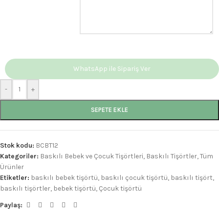
WhatsApp ile Sipariş Ver
-
+
SEPETE EKLE
Stok kodu:
BCBT12
Kategoriler:
Baskılı Bebek ve Çocuk Tişörtleri
,
Baskılı Tişörtler
,
Tüm
Ürünler
Etiketler:
baskılı bebek tişörtü
,
baskılı çocuk tişörtü
,
baskılı tişört
,
baskılı tişörtler
,
bebek tişörtü
,
Çocuk tişörtü
Paylaş: