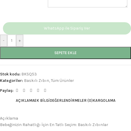
WhatsApp ile Sipariş Ver
-
+
SEPETE EKLE
Stok kodu:
BKSQ53
Kategoriler:
Baskılı Zıbın
,
Tüm Ürünler
Paylaş:
AÇIKLAMA
EK BILGI
DEĞERLENDIRMELER (0)
KARGOLAMA
Açıklama
Bebeğinizin Rahatlığı İçin En Tatlı Seçim: Baskılı Zıbınlar