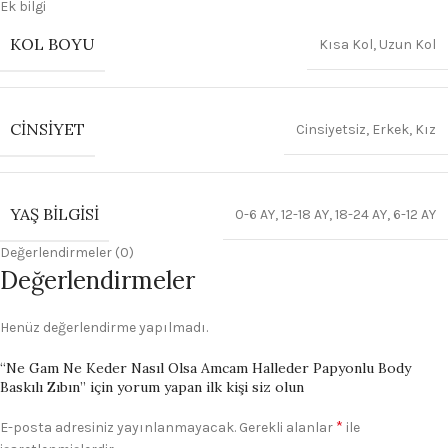
Ek bilgi
KOL BOYU
Kısa Kol
,
Uzun Kol
CINSIYET
Cinsiyetsiz
,
Erkek
,
Kız
YAŞ BILGISI
0-6 AY
,
12-18 AY
,
18-24 AY
,
6-12 AY
Değerlendirmeler (0)
Değerlendirmeler
Henüz değerlendirme yapılmadı.
“Ne Gam Ne Keder Nasıl Olsa Amcam Halleder Papyonlu Body
Baskılı Zıbın” için yorum yapan ilk kişi siz olun
*
E-posta adresiniz yayınlanmayacak.
Gerekli alanlar
ile