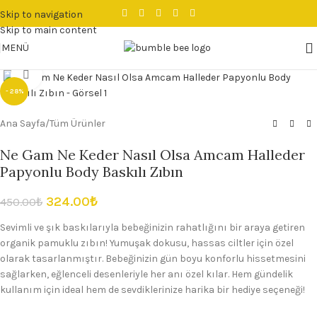
Skip to navigation
Skip to main content
MENÜ
Büyütmek için tıklayın
- 28%
Ana Sayfa
/
Tüm Ürünler
Ne Gam Ne Keder Nasıl Olsa Amcam Halleder
Papyonlu Body Baskılı Zıbın
324.00
₺
450.00
₺
Sevimli ve şık baskılarıyla bebeğinizin rahatlığını bir araya getiren
organik pamuklu zıbın! Yumuşak dokusu, hassas ciltler için özel
olarak tasarlanmıştır. Bebeğinizin gün boyu konforlu hissetmesini
sağlarken, eğlenceli desenleriyle her anı özel kılar. Hem gündelik
kullanım için ideal hem de sevdiklerinize harika bir hediye seçeneği!