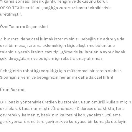
Yıkama sonrası bile ilk günkü rengini ve dokusunu korur.
OEKO-TEX® sertifikalı, sağlığa zararsız baskı teknikleriyle
üretilmiştir.
Özel Tasarım Seçenekleri:
Zıbınınızı daha özel kılmak ister misiniz? Bebeğinizin adını ya da
özel bir mesajı zıbına eklemek için kişiselleştirme bölümüne
talebinizi yazabilirsiniz. Yazı tipi, görselde kullanılanla aynı olacak
şekilde uygulanır ve bu işlem için ekstra onay alınmaz.
Bebeğinizin rahatlığı ve şıklığı için mükemmel bir tercih olabilir.
Siparişinizi verin ve bebeğinizin her anını daha da özel kılın!
Ürün Bakımı:
DTF baskı yöntemiyle üretilen bu zıbınlar, uzun ömürlü kullanım için
özel olarak tasarlanmıştır. Ürününüzü 40 derece sıcaklıkta, ters
çevirerek yıkamanız, baskının kalitesini koruyacaktır. Ütüleme
gerekiyorsa, ürünü ters çevirerek ve koruyucu bir kumaşla ütüleyin.