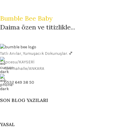
Bumble Bee Baby
Daima özen ve titizlikle...
Tatlı Anılar, Yumuşacık Dokunuşlar. 💕
İncesu/KAYSERİ
Yenimahalle/ANKARA
0532 649 38 50
SON BLOG YAZILARI
YASAL