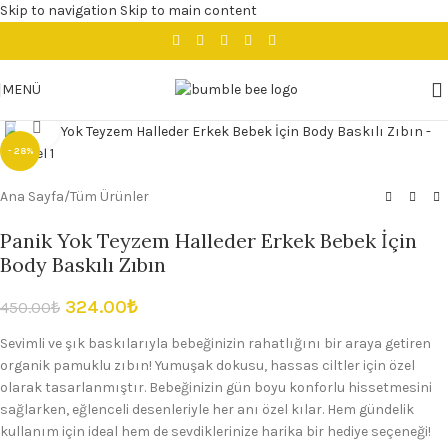
Skip to navigation
Skip to main content
MENÜ
Büyütmek için tıklayın
- 28%
Ana Sayfa
/
Tüm Ürünler
Panik Yok Teyzem Halleder Erkek Bebek İçin
Body Baskılı Zıbın
324.00
₺
450.00
₺
Sevimli ve şık baskılarıyla bebeğinizin rahatlığını bir araya getiren
organik pamuklu zıbın! Yumuşak dokusu, hassas ciltler için özel
olarak tasarlanmıştır. Bebeğinizin gün boyu konforlu hissetmesini
sağlarken, eğlenceli desenleriyle her anı özel kılar. Hem gündelik
kullanım için ideal hem de sevdiklerinize harika bir hediye seçeneği!