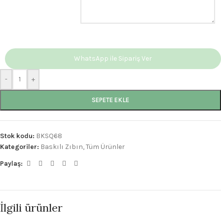
WhatsApp ile Sipariş Ver
-
+
SEPETE EKLE
Stok kodu:
BKSQ68
Kategoriler:
Baskılı Zıbın
,
Tüm Ürünler
Paylaş:
İlgili ürünler